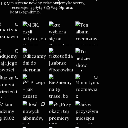
muzyczne nowiny, relacjonujemy koncerty,
recenzujemy płyty 💃
📩 Współpraca:
kontakt@wlkm.pl