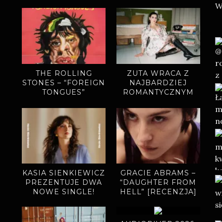
THE ROLLING
ZUTA WRACA Z
STONES – “FOREIGN
NAJBARDZIEJ
TONGUES”
ROMANTYCZNYM
(RECENZJA)
SINGLEM.
„MIODOWE LATA”
ZAPOWIADAJĄ
NOWY ALBUM
KASIA SIENKIEWICZ
GRACIE ABRAMS –
PREZENTUJE DWA
“DAUGHTER FROM
NOWE SINGLE!
HELL” [RECENZJA]