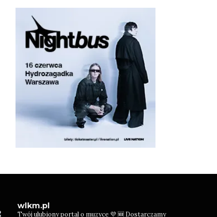
wlkm.pl
Twój ulubiony portal o muzyce 💜
🆕 Dostarczamy