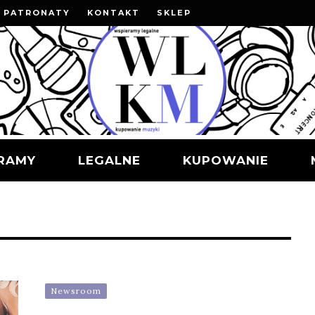
PATRONATY
KONTAKT
SKLEP
RAMY
LEGALNE
KUPOWANIE
Newsroom