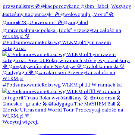
#PodsumowanieRoku wg WLKM.pl Tym razem
kategoria:
#PodsumowanieRoku wg WLKM.pl 👇🏻 W ramach ka
Wczytaj więcej...