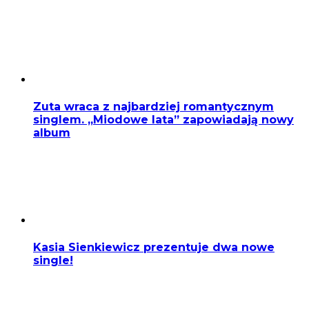
Zuta wraca z najbardziej romantycznym
singlem. „Miodowe lata” zapowiadają nowy
album
Kasia Sienkiewicz prezentuje dwa nowe
single!