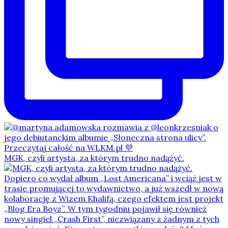
MGK, czyli artysta, za którym trudno nadążyć.