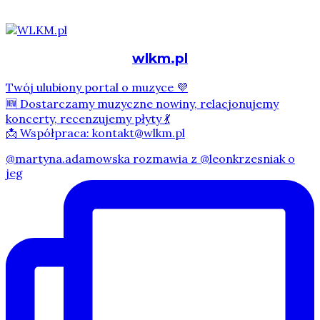
wlkm.pl
Twój ulubiony portal o muzyce 💜
🆕 Dostarczamy muzyczne nowiny, relacjonujemy
koncerty, recenzujemy płyty 💃
📩 Współpraca: kontakt@wlkm.pl
@martyna.adamowska rozmawia z @leonkrzesniak o
jeg