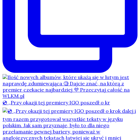
💿 „Przy okazji tej premiery IGO poszedł o kr