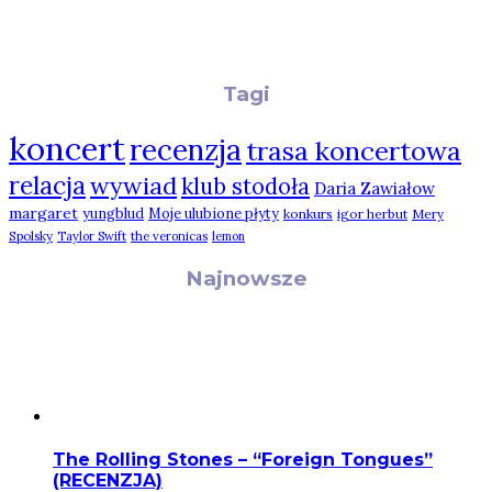
Tagi
koncert
recenzja
trasa koncertowa
relacja
wywiad
klub stodoła
Daria Zawiałow
margaret
yungblud
Moje ulubione płyty
konkurs
igor herbut
Mery
Spolsky
Taylor Swift
the veronicas
lemon
Najnowsze
The Rolling Stones – “Foreign Tongues”
(RECENZJA)