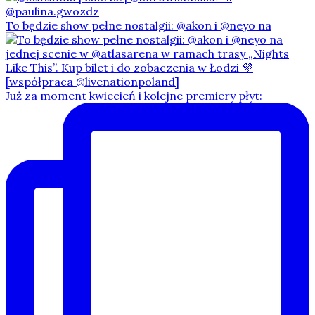
To będzie show pełne nostalgii: @akon i @neyo na
Już za moment kwiecień i kolejne premiery płyt: