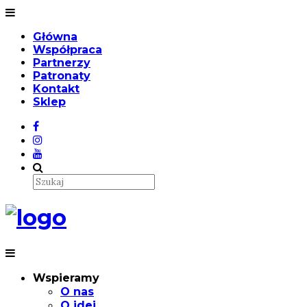
Główna
Współpraca
Partnerzy
Patronaty
Kontakt
Sklep
Wspieramy
O nas
O idei