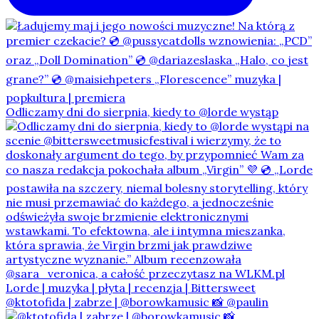
Odliczamy dni do sierpnia, kiedy to @lorde wystąp
@ktotofida | zabrze | @borowkamusic 📸 @paulin