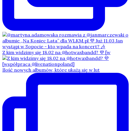
Z kim widzimy się 18.02 na @hotwaxbandd? 💜 [w
Ilość nowych albumów, które ukażą się w lut