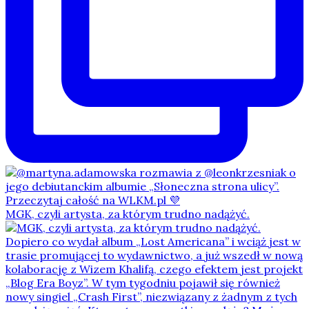
MGK, czyli artysta, za którym trudno nadążyć.