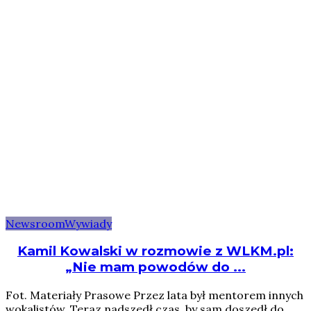
Newsroom
Wywiady
Kamil Kowalski w rozmowie z WLKM.pl:
„Nie mam powodów do ...
Fot. Materiały Prasowe Przez lata był mentorem innych
wokalistów. Teraz nadszedł czas, by sam doszedł do