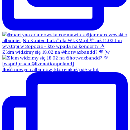
Z kim widzimy się 18.02 na @hotwaxbandd? 💜 [w
Ilość nowych albumów, które ukażą się w lut