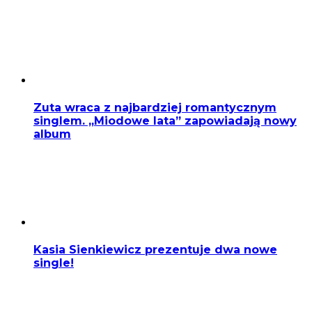
Zuta wraca z najbardziej romantycznym
singlem. „Miodowe lata” zapowiadają nowy
album
Kasia Sienkiewicz prezentuje dwa nowe
single!