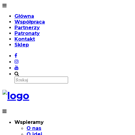
Główna
Współpraca
Partnerzy
Patronaty
Kontakt
Sklep
Wspieramy
O nas
O idei