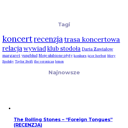
Tagi
koncert
recenzja
trasa koncertowa
relacja
wywiad
klub stodoła
Daria Zawiałow
margaret
yungblud
Moje ulubione płyty
konkurs
igor herbut
Mery
Spolsky
Taylor Swift
the veronicas
lemon
Najnowsze
The Rolling Stones – “Foreign Tongues”
(RECENZJA)