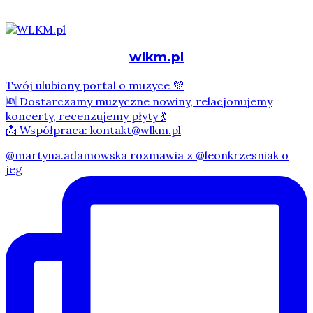
wlkm.pl
Twój ulubiony portal o muzyce 💜
🆕 Dostarczamy muzyczne nowiny, relacjonujemy
koncerty, recenzujemy płyty 💃
📩 Współpraca: kontakt@wlkm.pl
@martyna.adamowska rozmawia z @leonkrzesniak o
jeg