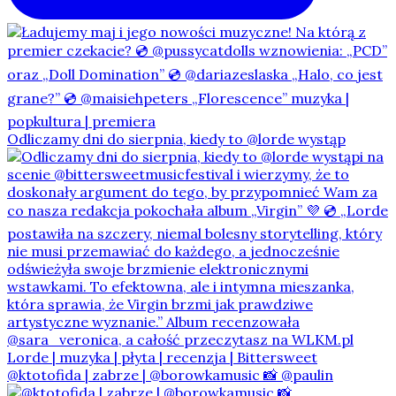
Odliczamy dni do sierpnia, kiedy to @lorde wystąp
@ktotofida | zabrze | @borowkamusic 📸 @paulin