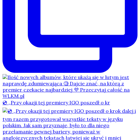
💿 „Przy okazji tej premiery IGO poszedł o kr