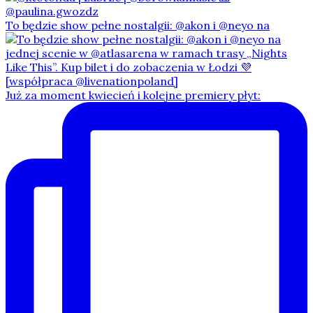
To będzie show pełne nostalgii: @akon i @neyo na
Już za moment kwiecień i kolejne premiery płyt: