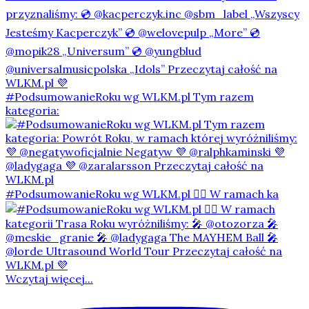
#PodsumowanieRoku wg WLKM.pl Tym razem
kategoria:
#PodsumowanieRoku wg WLKM.pl 👇🏻 W ramach ka
Wczytaj więcej...