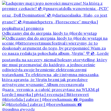
Odliczamy dni do sierpnia, kiedy to @lorde wystąp
@ktotofida | zabrze | @borowkamusic 📸 @paulin