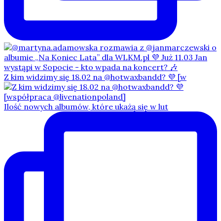
Z kim widzimy się 18.02 na @hotwaxbandd? 💜 [w
Ilość nowych albumów, które ukażą się w lut