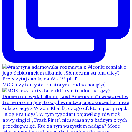
MGK, czyli artysta, za którym trudno nadążyć.