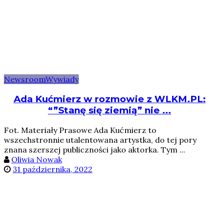
Newsroom
Wywiady
Ada Kućmierz w rozmowie z WLKM.PL:
“”Stanę się ziemią” nie ...
Fot. Materiały Prasowe Ada Kućmierz to
wszechstronnie utalentowana artystka, do tej pory
znana szerszej publiczności jako aktorka. Tym ...
Oliwia Nowak
31 października, 2022