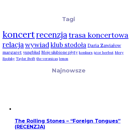
Tagi
koncert
recenzja
trasa koncertowa
relacja
wywiad
klub stodoła
Daria Zawiałow
margaret
yungblud
Moje ulubione płyty
konkurs
igor herbut
Mery
Spolsky
Taylor Swift
the veronicas
lemon
Najnowsze
The Rolling Stones – “Foreign Tongues”
(RECENZJA)