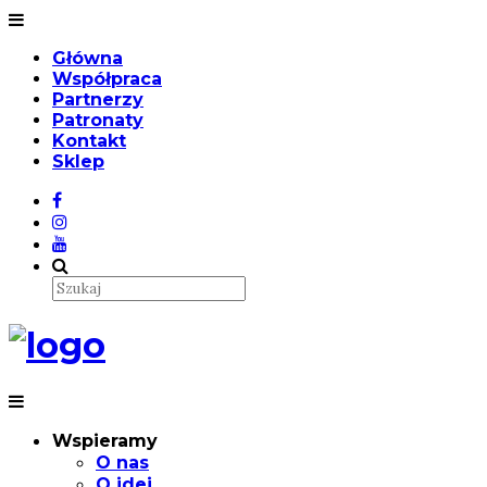
Główna
Współpraca
Partnerzy
Patronaty
Kontakt
Sklep
Wspieramy
O nas
O idei