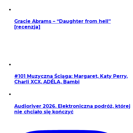
Gracie Abrams – “Daughter from hell”
[recenzja]
#101 Muzyczna Ściąga: Margaret, Katy Perry,
Charli XCX, ADÉLA, Bambi
Audioriver 2026. Elektroniczna podróż, której
nie chciało się kończyć