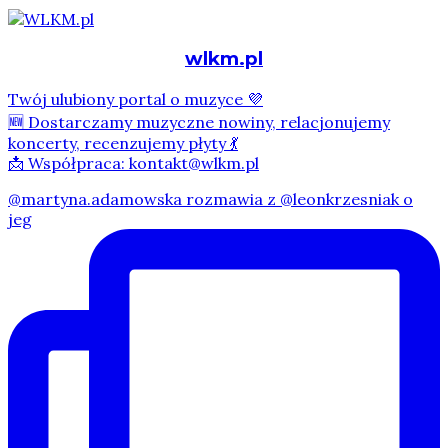
wlkm.pl
Twój ulubiony portal o muzyce 💜
🆕 Dostarczamy muzyczne nowiny, relacjonujemy
koncerty, recenzujemy płyty 💃
📩 Współpraca: kontakt@wlkm.pl
@martyna.adamowska rozmawia z @leonkrzesniak o
jeg