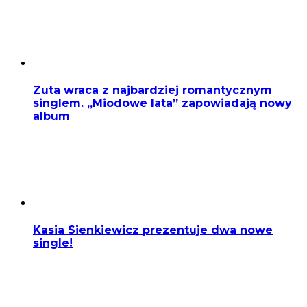
Zuta wraca z najbardziej romantycznym
singlem. „Miodowe lata” zapowiadają nowy
album
Kasia Sienkiewicz prezentuje dwa nowe
single!