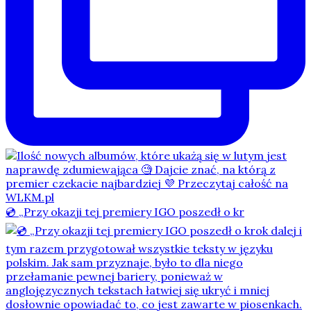
💿 „Przy okazji tej premiery IGO poszedł o kr