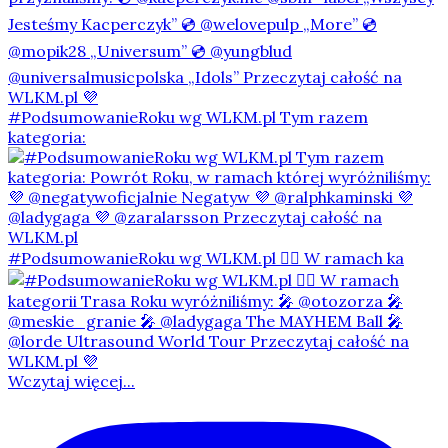
#PodsumowanieRoku wg WLKM.pl Tym razem
kategoria:
#PodsumowanieRoku wg WLKM.pl 👇🏻 W ramach ka
Wczytaj więcej...