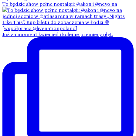
To będzie show pełne nostalgii: @akon i @neyo na
Już za moment kwiecień i kolejne premiery płyt: