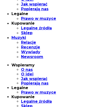
Jak wspierać
Popierają nas
Legalne
Prawo w muzyce
Kupowanie
Legalne źródła
Sklep
Muzyki
Relacje
Recenzje
Wywiady
Newsroom
Wspieramy
O nas
O idei
Jak wspierać
Popierają nas
Legalne
Prawo w muzyce
Kupowanie
Legalne źródła
Sklep