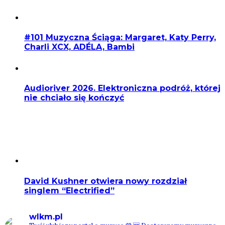
#101 Muzyczna Ściąga: Margaret, Katy Perry,
Charli XCX, ADÉLA, Bambi
Audioriver 2026. Elektroniczna podróż, której
nie chciało się kończyć
David Kushner otwiera nowy rozdział
singlem “Electrified”
wlkm.pl