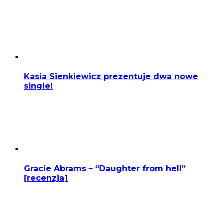
Kasia Sienkiewicz prezentuje dwa nowe
single!
Gracie Abrams – “Daughter from hell”
[recenzja]