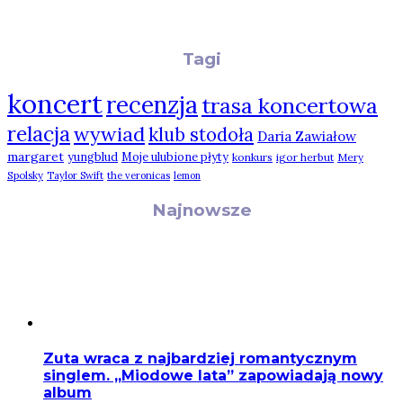
Tagi
koncert
recenzja
trasa koncertowa
relacja
wywiad
klub stodoła
Daria Zawiałow
margaret
yungblud
Moje ulubione płyty
konkurs
igor herbut
Mery
Spolsky
Taylor Swift
the veronicas
lemon
Najnowsze
Zuta wraca z najbardziej romantycznym
singlem. „Miodowe lata” zapowiadają nowy
album