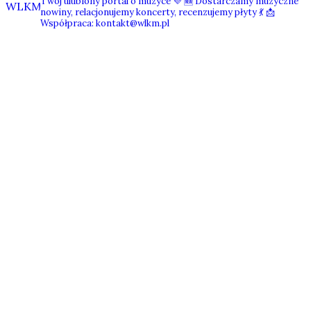
Twój ulubiony portal o muzyce 💜
🆕 Dostarczamy muzyczne
nowiny, relacjonujemy koncerty, recenzujemy płyty 💃
📩
Współpraca: kontakt@wlkm.pl