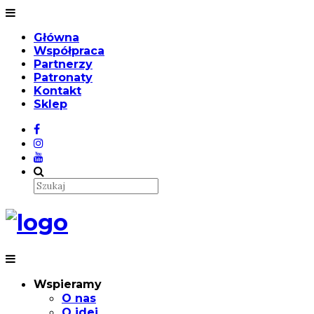
Główna
Współpraca
Partnerzy
Patronaty
Kontakt
Sklep
Wspieramy
O nas
O idei