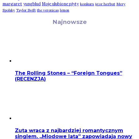
margaret
yungblud
Moje ulubione płyty
konkurs
igor herbut
Mery
Spolsky
Taylor Swift
the veronicas
lemon
Najnowsze
The Rolling Stones – “Foreign Tongues”
(RECENZJA)
Zuta wraca z najbardziej romantycznym
singlem. „Miodowe lata” zapowiadają nowy