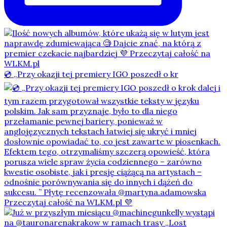
💿 „Przy okazji tej premiery IGO poszedł o kr