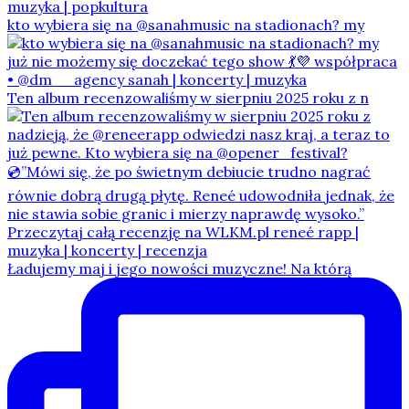
kto wybiera się na @sanahmusic na stadionach? my
Ten album recenzowaliśmy w sierpniu 2025 roku z n
Ładujemy maj i jego nowości muzyczne! Na którą