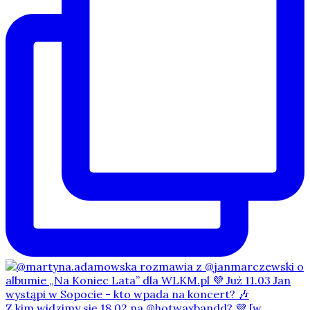
Z kim widzimy się 18.02 na @hotwaxbandd? 💜 [w