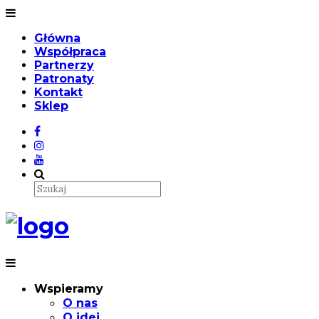
Główna
Współpraca
Partnerzy
Patronaty
Kontakt
Sklep
Wspieramy
O nas
O idei