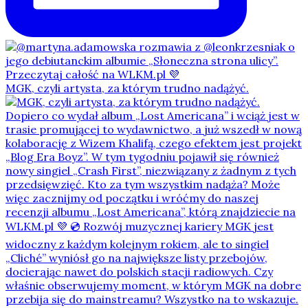
MGK, czyli artysta, za którym trudno nadążyć.