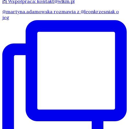
📩 Współpraca: kontakt@wlkm.pl
@martyna.adamowska rozmawia z @leonkrzesniak o
jeg