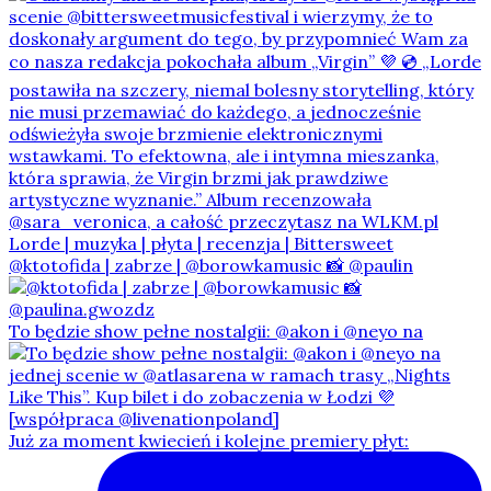
@ktotofida | zabrze | @borowkamusic 📸 @paulin
To będzie show pełne nostalgii: @akon i @neyo na
Już za moment kwiecień i kolejne premiery płyt: