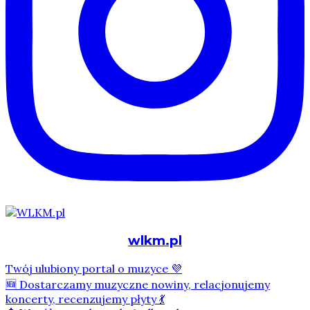
wlkm.pl
Twój ulubiony portal o muzyce 💜
🆕 Dostarczamy muzyczne nowiny, relacjonujemy
koncerty, recenzujemy płyty 💃