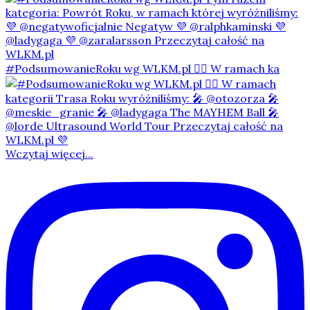
#PodsumowanieRoku wg WLKM.pl 👇🏻 W ramach ka
Wczytaj więcej...