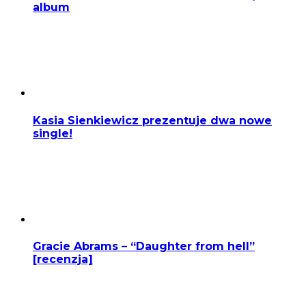
album
Kasia Sienkiewicz prezentuje dwa nowe
single!
Gracie Abrams – “Daughter from hell”
[recenzja]