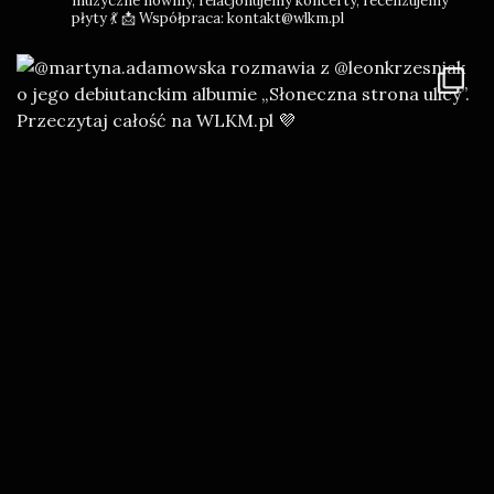
muzyczne nowiny, relacjonujemy koncerty, recenzujemy
płyty 💃
📩 Współpraca: kontakt@wlkm.pl