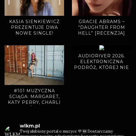
KASIA SIENKIEWICZ
GRACIE ABRAMS –
PREZENTUJE DWA
“DAUGHTER FROM
NOWE SINGLE!
HELL” [RECENZJA]
AUDIORIVER 2026.
ELEKTRONICZNA
PODRÓŻ, KTÓREJ NIE
CHCIAŁO SIĘ KOŃCZYĆ
#101 MUZYCZNA
ŚCIĄGA: MARGARET,
KATY PERRY, CHARLI
XCX, ADÉLA, BAMBI
wlkm.pl
Twój ulubiony portal o muzyce 💜
🆕 Dostarczamy