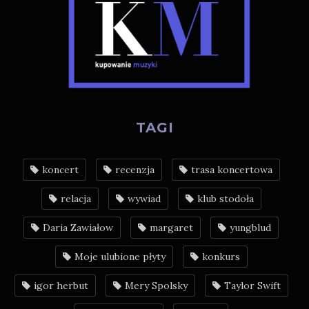
TAGI
koncert
recenzja
trasa koncertowa
relacja
wywiad
klub stodoła
Daria Zawiałow
margaret
yungblud
Moje ulubione płyty
konkurs
igor herbut
Mery Spolsky
Taylor Swift