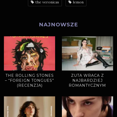
the veronicas
lemon
NAJNOWSZE
THE ROLLING STONES
ZUTA WRACA Z
– “FOREIGN TONGUES”
NAJBARDZIEJ
(RECENZJA)
ROMANTYCZNYM
SINGLEM. „MIODOWE
LATA” ZAPOWIADAJĄ
NOWY ALBUM