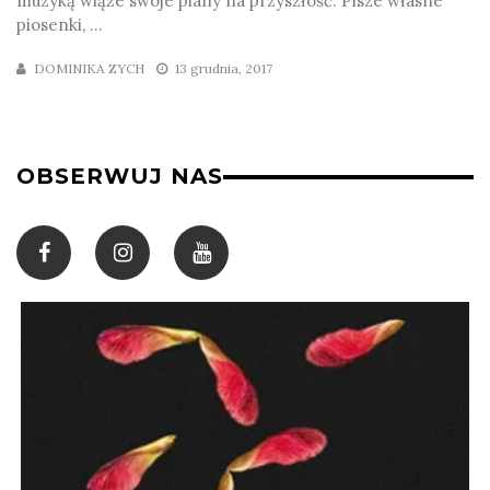
muzyką wiąże swoje plany na przyszłość. Pisze własne
piosenki, ...
DOMINIKA ZYCH
13 grudnia, 2017
OBSERWUJ NAS