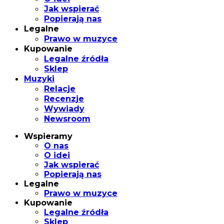
Jak wspierać
Popierają nas
Legalne
Prawo w muzyce
Kupowanie
Legalne źródła
Sklep
Muzyki
Relacje
Recenzje
Wywiady
Newsroom
Wspieramy
O nas
O idei
Jak wspierać
Popierają nas
Legalne
Prawo w muzyce
Kupowanie
Legalne źródła
Sklep