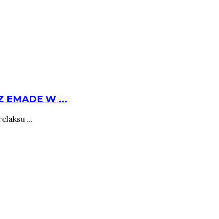
 EMADE W ...
laksu ...