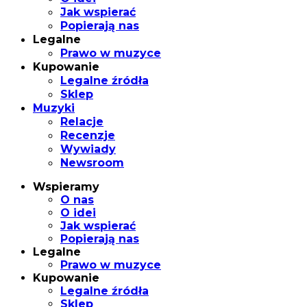
Jak wspierać
Popierają nas
Legalne
Prawo w muzyce
Kupowanie
Legalne źródła
Sklep
Muzyki
Relacje
Recenzje
Wywiady
Newsroom
Wspieramy
O nas
O idei
Jak wspierać
Popierają nas
Legalne
Prawo w muzyce
Kupowanie
Legalne źródła
Sklep