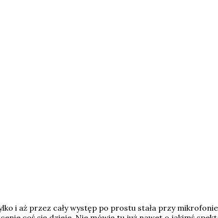
lko i aż przez cały występ po prostu stała przy mikrofoni
enie coś się dzieje. Nie mówię tu już nawet o jakimś spekt