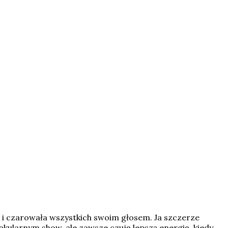
e i czarowała wszystkich swoim głosem. Ja szczerze
akularnym show, ale zawsze czuję lepszą energię, kiedy