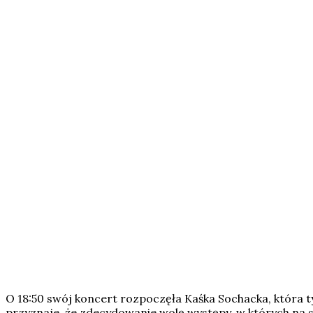
O 18:50 swój koncert rozpoczęła Kaśka Sochacka, która ty
przyznaje, że zdecydowanie wolę występy, w których na sc