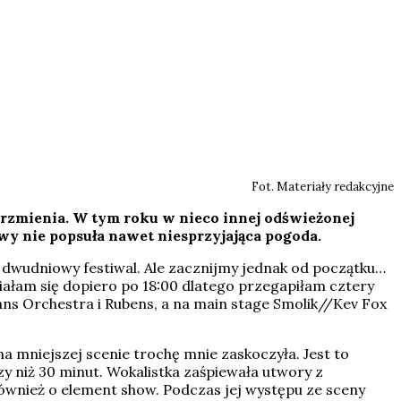
Fot. Materiały redakcyjne
Brzmienia. W tym roku w nieco innej odświeżonej
wy nie popsuła nawet niesprzyjająca pogoda.
dwudniowy festiwal. Ale zacznijmy jednak od początku…
ałam się dopiero po 18:00 dlatego przegapiłam cztery
rans Orchestra i Rubens, a na main stage Smolik//Kev Fox
na mniejszej scenie trochę mnie zaskoczyła. Jest to
y niż 30 minut. Wokalistka zaśpiewała utwory z
 również o element show. Podczas jej występu ze sceny