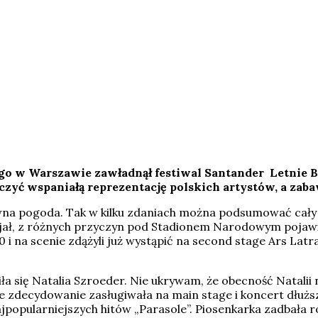
wego w Warszawie zawładnął festiwal Santander Letnie 
czyć wspaniałą reprezentację polskich artystów, a zaba
wna pogoda. Tak w kilku zdaniach można podsumować cały 
zyjał, z różnych przyczyn pod Stadionem Narodowym pojawi
0 i na scenie zdążyli już wystąpić na second stage Ars Lat
ła się Natalia Szroeder. Nie ukrywam, że obecność Natalii 
 zdecydowanie zasługiwała na main stage i koncert dłuższ
 najpopularniejszych hitów „Parasole”. Piosenkarka zadbała